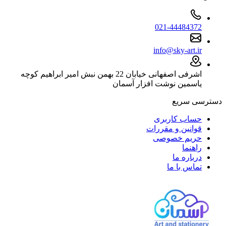
021-44484372
info@sky-art.ir
اشرفی اصفهانی خیابان 22 بهمن نبش امیر ابراهیم کوچه
یاسمین نوشت افزار آسمان
دسترسی سریع
حساب کاربری
قوانین و مقررات
حریم خصوصی
راهنما
درباره ما
تماس با ما