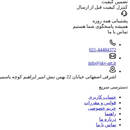
تضمین کیفیت
کنترل کیفیت قبل از ارسال
پشتیبانی همه روزه
همیشه پاسخگوی شما هستیم
تماس با ما
021-44484372
info@sky-art.ir
اشرفی اصفهانی خیابان 22 بهمن نبش امیر ابراهیم کوچه یاسمین نوشت افزار آسمان
دسترسی سریع
حساب کاربری
قوانین و مقررات
حریم خصوصی
راهنما
درباره ما
تماس با ما