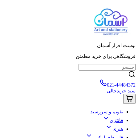
نوشت افزار آسمان
فروشگاهی برای خرید مطمئن
021-44484372
سبد خرید
خالی
تقویم و سررسید
فانتزی
هنری
قلم های لوکس